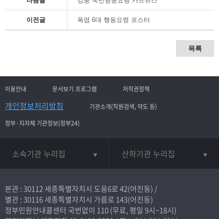
다음글
강풍 국민행동요령 카드뉴스
이전글
폭염 6대 행동요령 포스터
목록
이용안내
문서보기 프로그램
저작권정책
개인정보처리방침
기관소개(직원검색, 약도 등)
정부·지자체 기관정보(정부24)
소속기관 누리집
산하기관 누리집
본관 : 30112 세종특별자치시 도움6로 42(어진동) /
별관 : 30116 세종특별자치시 가름로 143(어진동)
정부민원안내콜센터 국번없이
110
(무료, 평일 9시~18시)