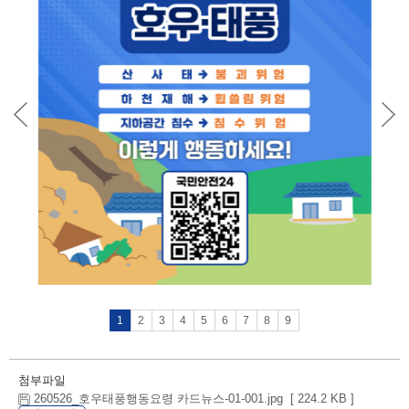
1
2
3
4
5
6
7
8
9
첨부파일
260526_호우태풍행동요령 카드뉴스-01-001.jpg [ 224.2 KB ]