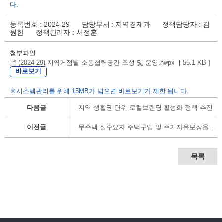
다.
등록번호
: 2024-29
담당부서
: 지역경제과
정책담당자
: 김
원한
정책관리자
: 서정훈
첨부파일
(2024-29) 지역거점별 소통협력공간 조성 및 운영.hwpx [ 55.1 KB ]
바로보기
※시스템관리를 위해 15MB가 넘으면 바로보기가 제한 됩니다.
다음글
지역 생활권 단위 로컬브랜딩 활성화 정책 추진
이전글
무주택 실수요자 주택구입 및 주거자유보장을 위한 취득세 개편
목록