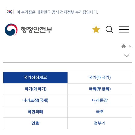
이 누리집은 대한민국 공식 전자정부 누리집입니다.
>
국가상징개요
국기(태극기)
국가(애국가)
국화(무궁화)
나라도장(국새)
나라문장
국민의례
국호
연호
정부기