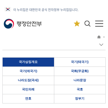
이 누리집은 대한민국 공식 전자정부 누리집입니다.
>
국가상징개요
국기(태극기)
국가(애국가)
국화(무궁화)
나라도장(국새)
나라문장
국민의례
국호
연호
정부기