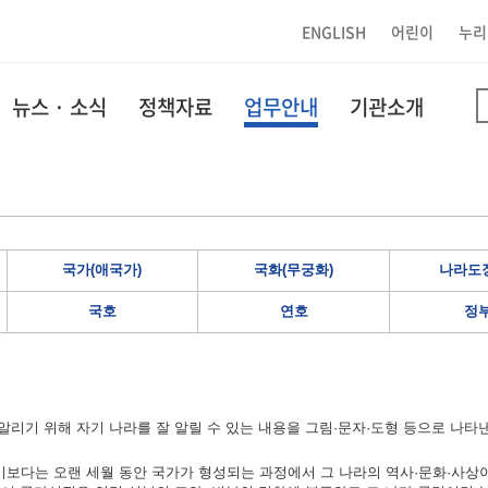
ENGLISH
어린이
누리
뉴스 · 소식
정책자료
업무안내
기관소개
국가(애국가)
국화(무궁화)
나라도장
국호
연호
정
리기 위해 자기 나라를 잘 알릴 수 있는 내용을 그림·문자·도형 등으로 나타
보다는 오랜 세월 동안 국가가 형성되는 과정에서 그 나라의 역사·문화·사상