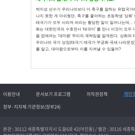
박지성 선수가 우리나라보다 더 축구를 잘하는 유럽국가
나지 못한 게 아쉬웠던, 축구를 좋아하는 초등학생 '상화'
태극기가 모두 사라져 버리는 황당한 일이 일어나는데... 
화는 대한민국의 수호천사 '태극이' 를 만나 이것이 모두
을 없애려는 '대마왕' 무리의 계략임을 알게된다. 상화와
우리나라 국가 상징(태극기·애국가·무궁화·국새·나라문장
를 알고, 대마왕으로부터 이를 지켜낼 수 있을까?
개인
이용안내
문서보기 프로그램
저작권정책
정부·지자체 기관정보(정부24)
본관 : 30112 세종특별자치시 도움6로 42(어진동) /
별관 : 30116 세