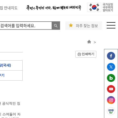
집 안내지도
자주 찾는 정보
>
인쇄하기
(국새)
부기
낸 공식적인 징
이 스며들어 자