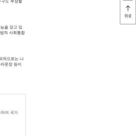
누구도 부정할
위로
능을 갖고 있
규범적 사회통합
대외적으로는 나
나라문장 등이
용하여 국가