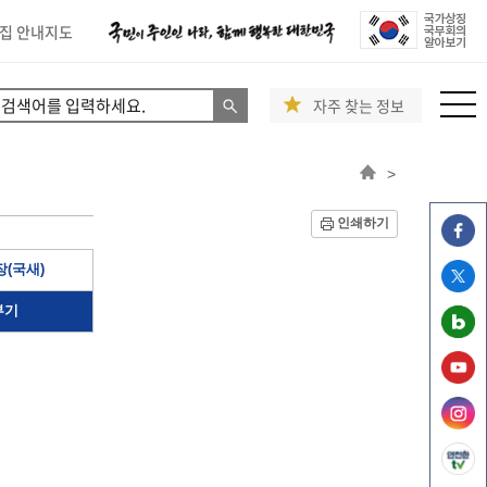
집 안내지도
자주 찾는 정보
>
인쇄하기
(국새)
부기