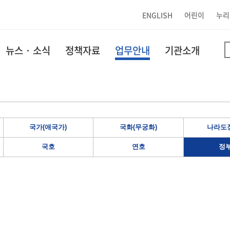
ENGLISH
어린이
누리
뉴스 · 소식
정책자료
업무안내
기관소개
국가(애국가)
국화(무궁화)
나라도장
국호
연호
정