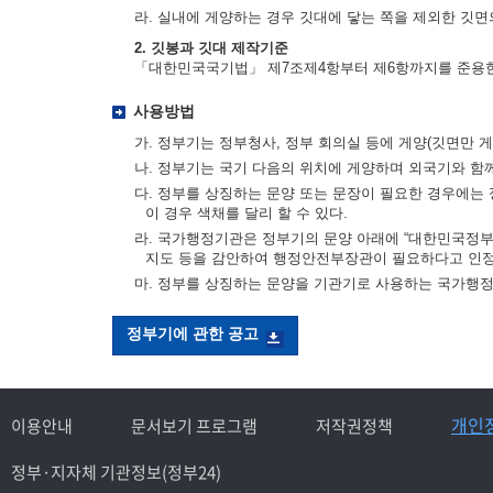
라. 실내에 게양하는 경우 깃대에 닿는 쪽을 제외한 깃면의
2. 깃봉과 깃대 제작기준
「대한민국국기법」 제7조제4항부터 제6항까지를 준용
사용방법
가. 정부기는 정부청사, 정부 회의실 등에 게양(깃면만 게
나. 정부기는 국기 다음의 위치에 게양하며 외국기와 함
다. 정부를 상징하는 문양 또는 문장이 필요한 경우에는 
이 경우 색채를 달리 할 수 있다.
라. 국가행정기관은 정부기의 문양 아래에 “대한민국정부”
지도 등을 감안하여 행정안전부장관이 필요하다고 인정
마. 정부를 상징하는 문양을 기관기로 사용하는 국가행
정부기에 관한 공고
개인
이용안내
문서보기 프로그램
저작권정책
정부·지자체 기관정보(정부24)