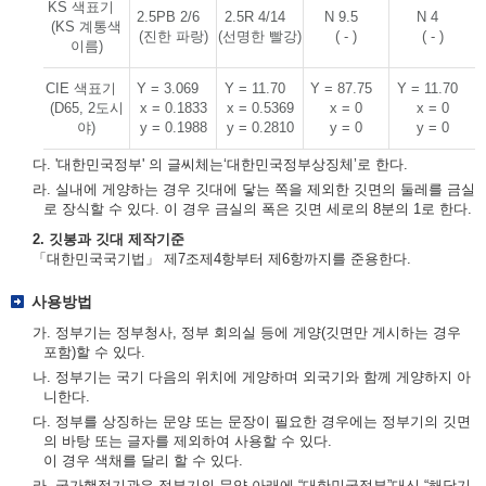
KS 색표기
2.5PB 2/6
2.5R 4/14
N 9.5
N 4
(KS 계통색
(진한 파랑)
(선명한 빨강)
( - )
( - )
이름)
CIE 색표기
Y = 3.069
Y = 11.70
Y = 87.75
Y = 11.70
(D65, 2도시
x = 0.1833
x = 0.5369
x = 0
x = 0
야)
y = 0.1988
y = 0.2810
y = 0
y = 0
다. '대한민국정부' 의 글씨체는‘대한민국정부상징체’로 한다.
라. 실내에 게양하는 경우 깃대에 닿는 쪽을 제외한 깃면의 둘레를 금실
로 장식할 수 있다. 이 경우 금실의 폭은 깃면 세로의 8분의 1로 한다.
2. 깃봉과 깃대 제작기준
「대한민국국기법」 제7조제4항부터 제6항까지를 준용한다.
사용방법
가. 정부기는 정부청사, 정부 회의실 등에 게양(깃면만 게시하는 경우
포함)할 수 있다.
나. 정부기는 국기 다음의 위치에 게양하며 외국기와 함께 게양하지 아
니한다.
다. 정부를 상징하는 문양 또는 문장이 필요한 경우에는 정부기의 깃면
의 바탕 또는 글자를 제외하여 사용할 수 있다.
이 경우 색채를 달리 할 수 있다.
라. 국가행정기관은 정부기의 문양 아래에 “대한민국정부”대신 “해당기