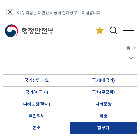
이 누리집은 대한민국 공식 전자정부 누리집입니다.
>
국가상징개요
국기(태극기)
국가(애국가)
국화(무궁화)
나라도장(국새)
나라문장
국민의례
국호
연호
정부기