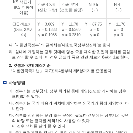
KS 색표기
2.5PB 2/6
2.5R 4/14
N 9.5
N 4
(KS 계통색
(진한 파랑)
(선명한 빨강)
( - )
( - )
이름)
CIE 색표기
Y = 3.069
Y = 11.70
Y = 87.75
Y = 11.70
(D65, 2도시
x = 0.1833
x = 0.5369
x = 0
x = 0
야)
y = 0.1988
y = 0.2810
y = 0
y = 0
다. '대한민국정부' 의 글씨체는‘대한민국정부상징체’로 한다.
라. 실내에 게양하는 경우 깃대에 닿는 쪽을 제외한 깃면의 둘레를 금실
로 장식할 수 있다. 이 경우 금실의 폭은 깃면 세로의 8분의 1로 한다.
2. 깃봉과 깃대 제작기준
「대한민국국기법」 제7조제4항부터 제6항까지를 준용한다.
사용방법
가. 정부기는 정부청사, 정부 회의실 등에 게양(깃면만 게시하는 경우
포함)할 수 있다.
나. 정부기는 국기 다음의 위치에 게양하며 외국기와 함께 게양하지 아
니한다.
다. 정부를 상징하는 문양 또는 문장이 필요한 경우에는 정부기의 깃면
의 바탕 또는 글자를 제외하여 사용할 수 있다.
이 경우 색채를 달리 할 수 있다.
라. 국가행정기관은 정부기의 문양 아래에 “대한민국정부”대신 “해당기