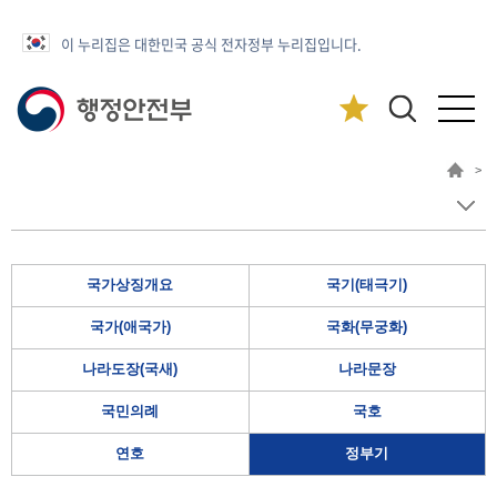
이 누리집은 대한민국 공식 전자정부 누리집입니다.
>
국가상징개요
국기(태극기)
국가(애국가)
국화(무궁화)
나라도장(국새)
나라문장
국민의례
국호
연호
정부기