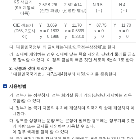
KS 색표기
2.5PB 2/6
2.5R 4/14
N 9.5
N 4
(KS 계통색
(진한 파랑)
(선명한 빨강)
( - )
( - )
이름)
CIE 색표기
Y = 3.069
Y = 11.70
Y = 87.75
Y = 11.70
(D65, 2도시
x = 0.1833
x = 0.5369
x = 0
x = 0
야)
y = 0.1988
y = 0.2810
y = 0
y = 0
다. '대한민국정부' 의 글씨체는‘대한민국정부상징체’로 한다.
라. 실내에 게양하는 경우 깃대에 닿는 쪽을 제외한 깃면의 둘레를 금실
로 장식할 수 있다. 이 경우 금실의 폭은 깃면 세로의 8분의 1로 한다.
2. 깃봉과 깃대 제작기준
「대한민국국기법」 제7조제4항부터 제6항까지를 준용한다.
사용방법
가. 정부기는 정부청사, 정부 회의실 등에 게양(깃면만 게시하는 경우
포함)할 수 있다.
나. 정부기는 국기 다음의 위치에 게양하며 외국기와 함께 게양하지 아
니한다.
다. 정부를 상징하는 문양 또는 문장이 필요한 경우에는 정부기의 깃면
의 바탕 또는 글자를 제외하여 사용할 수 있다.
이 경우 색채를 달리 할 수 있다.
라. 국가행정기관은 정부기의 문양 아래에 “대한민국정부”대신 “해당기