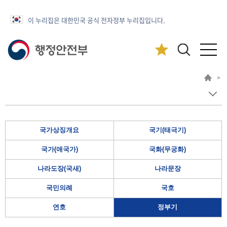
이 누리집은 대한민국 공식 전자정부 누리집입니다.
>
국가상징개요
국기(태극기)
국가(애국가)
국화(무궁화)
나라도장(국새)
나라문장
국민의례
국호
연호
정부기