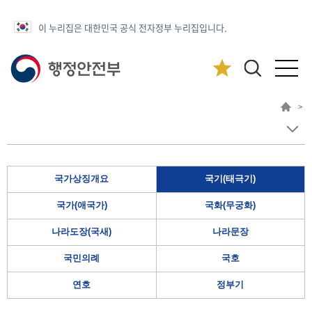
이 누리집은 대한민국 공식 전자정부 누리집입니다.
>
국가상징개요
국기(태극기)
국가(애국가)
국화(무궁화)
나라도장(국새)
나라문장
국민의례
국호
연호
정부기