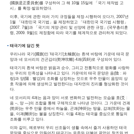
(國旗是正委員會)를 구성하여 그 해 10월 15일에 「국기 제작법 고
시」를 확정·발표하였다.
이후, 국기에 관한 여러 가지 규정들을 제정·시행하여 오다가, 2007년
1월 「대한민국 국기법」을 제정하였고 「대한민국 국기법 시행령」
(2007. 7월)과 「국기의 게양·관리 및 선양에 관한 규정」(국무총리훈
령, 2009. 9월)도 제정함에 따라 국기를 체계적으로 관리하게 되었다.
태극기에 담긴 뜻
우리나라 국기(國旗)인 '태극기'(太極旗)는 흰색 바탕에 가운데 태극 문
양과 네 모서리의 건곤감리(乾坤坎離) 4괘(四卦)로 구성되어 있다.
태극기의 흰색 바탕은 밝음과 순수, 그리고 전통적으로 평화를 사랑하
는 우리의 민족성을 나타내고 있다. 가운데의 태극 문양은 음(陰 : 파
랑)과 양(陽 : 빨강)의 조화를 상징하는 것으로 우주 만물이 음양의 상
호 작용에 의해 생성하고 발전한다는 대자연의 진리를 형상화한 것이
다.
네 모서리의 4괘는 음과 양이 서로 변화하고 발전하는 모습을 효(爻 :
음 --, 양 ―)의 조합을 통해 구체적으로 나타낸 것이다. 그 가운데 건괘
(乾卦)는 우주 만물 중에서 하늘을, 곤괘(坤卦)는 땅을, 감괘(坎卦)는 물
을, 이괘(離卦)는 불을 상징한다. 이들 4괘는 태극을 중심으로 통일의
조화를 이루고 있다.
이와 같이, 예로부터 우리 선조들이 생활 속에서 즐겨 사용하던 태극
문양을 중심으로 만들어진 태극기는 우주와 더불어 끝없이 창조와 번