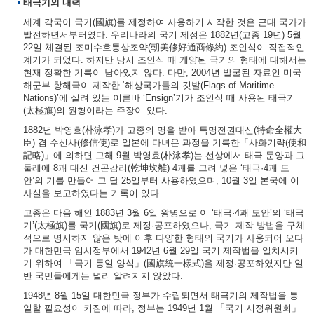
태극기의 내력
세계 각국이 국기(國旗)를 제정하여 사용하기 시작한 것은 근대 국가가
발전하면서부터였다. 우리나라의 국기 제정은 1882년(고종 19년) 5월
22일 체결된 조미수호통상조약(朝美修好通商條約) 조인식이 직접적인
계기가 되었다. 하지만 당시 조인식 때 게양된 국기의 형태에 대해서는
현재 정확한 기록이 남아있지 않다. 다만, 2004년 발굴된 자료인 미국
해군부 항해국이 제작한 ‘해상국가들의 깃발(Flags of Maritime
Nations)’에 실려 있는 이른바 ‘Ensign’기가 조인식 때 사용된 태극기
(太極旗)의 원형이라는 주장이 있다.
1882년 박영효(朴泳孝)가 고종의 명을 받아 특명전권대신(特命全權大
臣) 겸 수신사(修信使)로 일본에 다녀온 과정을 기록한「사화기략(使和
記略)」에 의하면 그해 9월 박영효(朴泳孝)는 선상에서 태극 문양과 그
둘레에 8괘 대신 건곤감리(乾坤坎離) 4괘를 그려 넣은 ‘태극·4괘 도
안’의 기를 만들어 그 달 25일부터 사용하였으며, 10월 3일 본국에 이
사실을 보고하였다는 기록이 있다.
고종은 다음 해인 1883년 3월 6일 왕명으로 이 ‘태극·4괘 도안’의 ‘태극
기’(太極旗)를 국기(國旗)로 제정·공포하였으나, 국기 제작 방법을 구체
적으로 명시하지 않은 탓에 이후 다양한 형태의 국기가 사용되어 오다
가 대한민국 임시정부에서 1942년 6월 29일 국기 제작법을 일치시키
기 위하여 「국기 통일 양식」(國旗統一樣式)을 제정·공포하였지만 일
반 국민들에게는 널리 알려지지 않았다.
1948년 8월 15일 대한민국 정부가 수립되면서 태극기의 제작법을 통
일할 필요성이 커짐에 따라, 정부는 1949년 1월 「국기 시정위원회」