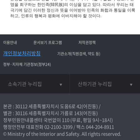
영을 희구하는 한민족(韓民族)의 이상을 담고 있다. 따라서 우리는 태
극기에 담긴 이러한 정신과 뜻을 이어받아 민족의 화합과 통일을 이룩
하고, 인류의 행복과 평화에 이바지해야 할 것이다.
이용안내
문서보기 프로그램
저작권정책
개인정보처리방침
기관소개(직원검색, 약도 등)
정부·지자체 기관정보(정부24)
소속기관 누리집
산하기관 누리집
본관 : 30112 세종특별자치시 도움6로 42(어진동) /
별관 : 30116 세종특별자치시 가름로 143(어진동)
정부민원안내콜센터 국번없이
110
(무료, 평일 9시~18시)
행정안전부 대표전화
02-2100-3399
/ 팩스 044-204-8911
© Ministry of the Interior and Safety. All rights reserved.