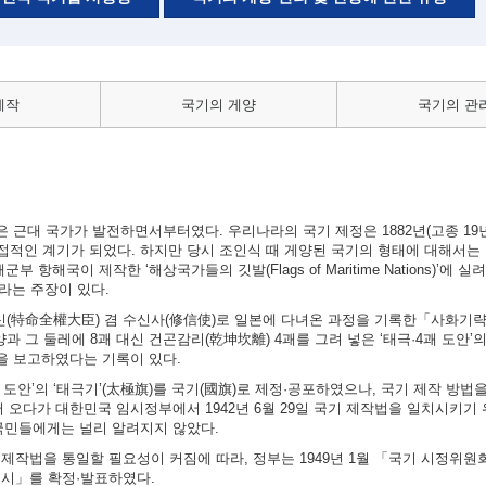
제작
국기의 게양
국기의 관
근대 국가가 발전하면서부터였다. 우리나라의 국기 제정은 1882년(고종 19년)
적인 계기가 되었다. 하지만 당시 조인식 때 게양된 국기의 형태에 대해서는 
 항해국이 제작한 ‘해상국가들의 깃발(Flags of Maritime Nations)’에 
이라는 주장이 있다.
대신(特命全權大臣) 겸 수신사(修信使)로 일본에 다녀온 과정을 기록한「사화기
과 그 둘레에 8괘 대신 건곤감리(乾坤坎離) 4괘를 그려 넣은 ‘태극·4괘 도안’
실을 보고하였다는 기록이 있다.
4괘 도안’의 ‘태극기’(太極旗)를 국기(國旗)로 제정·공포하였으나, 국기 제작 방
 오다가 대한민국 임시정부에서 1942년 6월 29일 국기 제작법을 일치시키기
국민들에게는 널리 알려지지 않았다.
의 제작법을 통일할 필요성이 커짐에 따라, 정부는 1949년 1월 「국기 시정위
 고시」를 확정·발표하였다.