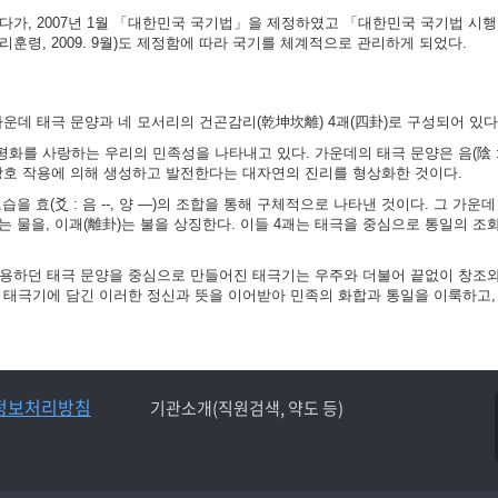
가, 2007년 1월 「대한민국 국기법」을 제정하였고 「대한민국 국기법 시행령」
훈령, 2009. 9월)도 제정함에 따라 국기를 체계적으로 관리하게 되었다.
가운데 태극 문양과 네 모서리의 건곤감리(乾坤坎離) 4괘(四卦)로 구성되어 있다
화를 사랑하는 우리의 민족성을 나타내고 있다. 가운데의 태극 문양은 음(陰 :
 상호 작용에 의해 생성하고 발전한다는 대자연의 진리를 형상화한 것이다.
 효(爻 : 음 --, 양 ―)의 조합을 통해 구체적으로 나타낸 것이다. 그 가운데
)는 물을, 이괘(離卦)는 불을 상징한다. 이들 4괘는 태극을 중심으로 통일의 조
사용하던 태극 문양을 중심으로 만들어진 태극기는 우주와 더불어 끝없이 창조
는 태극기에 담긴 이러한 정신과 뜻을 이어받아 민족의 화합과 통일을 이룩하고,
정보처리방침
기관소개(직원검색, 약도 등)