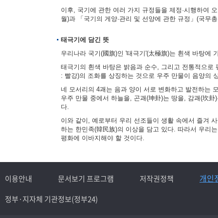
이후, 국기에 관한 여러 가지 규정들을 제정·시행하여 오다
월)과 「국기의 게양·관리 및 선양에 관한 규정」(국무총리
태극기에 담긴 뜻
우리나라 국기(國旗)인 '태극기'(太極旗)는 흰색 바탕에 
태극기의 흰색 바탕은 밝음과 순수, 그리고 전통적으로 평
: 빨강)의 조화를 상징하는 것으로 우주 만물이 음양의
네 모서리의 4괘는 음과 양이 서로 변화하고 발전하는 모습을
우주 만물 중에서 하늘을, 곤괘(坤卦)는 땅을, 감괘(坎卦
다.
이와 같이, 예로부터 우리 선조들이 생활 속에서 즐겨 
하는 한민족(韓民族)의 이상을 담고 있다. 따라서 우리
평화에 이바지해야 할 것이다.
개인
이용안내
문서보기 프로그램
저작권정책
정부·지자체 기관정보(정부24)