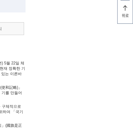
위로
리
 5월 22일 체
현재 정확한 기
실려 있는 이른바
략(使和記略)」
의 기를 만들어
법을 구체적으로
 위하여 「국기
원회」(國旗是正