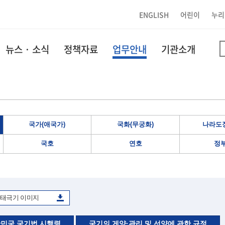
ENGLISH
어린이
누리
뉴스 · 소식
정책자료
업무안내
기관소개
국가(애국가)
국화(무궁화)
나라도장
국호
연호
정
태극기 이미지
민국 국기법 시행령
국기의 게양·관리 및 선양에 관한 규정