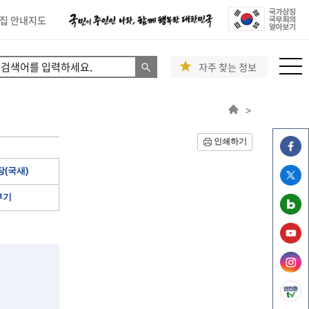
집 안내지도
자주 찾는 정보
>
인쇄하기
(국새)
부기