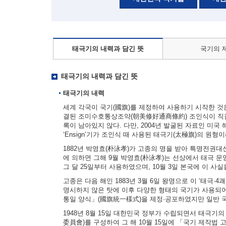
태극기의 내력과 담긴 뜻
국기의 
태극기의 내력과 담긴 뜻
태극기의 내력
세계 각국이 국기(國旗)를 제정하여 사용하기 시작한 것은 
결된 조미수호통상조약(朝美修好通商條約) 조인식이 직접
록이 남아있지 않다. 다만, 2004년 발굴된 자료인 미국 해군부
‘Ensign’기가 조인식 때 사용된 태극기(太極旗)의 원형
1882년 박영효(朴泳孝)가 고종의 명을 받아 특명전권
에 의하면 그해 9월 박영효(朴泳孝)는 선상에서 태극 문양
그 달 25일부터 사용하였으며, 10월 3일 본국에 이 사
고종은 다음 해인 1883년 3월 6일 왕명으로 이 ‘태극·
명시하지 않은 탓에 이후 다양한 형태의 국기가 사용되어
통일 양식」(國旗統一樣式)을 제정·공포하였지만 일반 
1948년 8월 15일 대한민국 정부가 수립되면서 태극기
委員會)를 구성하여 그 해 10월 15일에 「국기 제작법