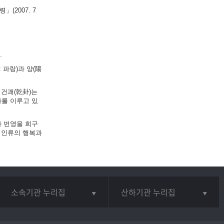
(2007. 7
.
 파랑)과 양(陽
 건괘(乾卦)는
화를 이루고 있
와 번영을 희구
 인류의 행복과
소속기관 누리집
산하기관 누리집