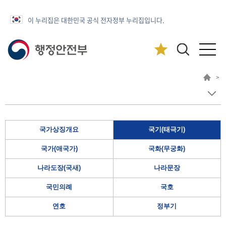
이 누리집은 대한민국 공식 전자정부 누리집입니다.
>
국가상징개요
국기(태극기)
국가(애국가)
국화(무궁화)
나라도장(국새)
나라문장
국민의례
국호
연호
정부기