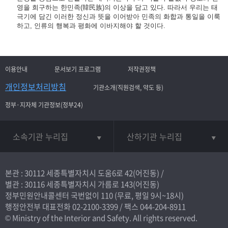
영을 희구하는 한민족(韓民族)의 이상을 담고 있다. 따라서 우리는 태
극기에 담긴 이러한 정신과 뜻을 이어받아 민족의 화합과 통일을 이룩
하고, 인류의 행복과 평화에 이바지해야 할 것이다.
이용안내
문서보기 프로그램
저작권정책
개인정보처리방침
기관소개(직원검색, 약도 등)
정부·지자체 기관정보(정부24)
소속기관 누리집
산하기관 누리집
본관 : 30112 세종특별자치시 도움6로 42(어진동) /
별관 : 30116 세종특별자치시 가름로 143(어진동)
정부민원안내콜센터 국번없이
110
(무료, 평일 9시~18시)
행정안전부 대표전화
02-2100-3399
/ 팩스 044-204-8911
© Ministry of the Interior and Safety. All rights reserved.