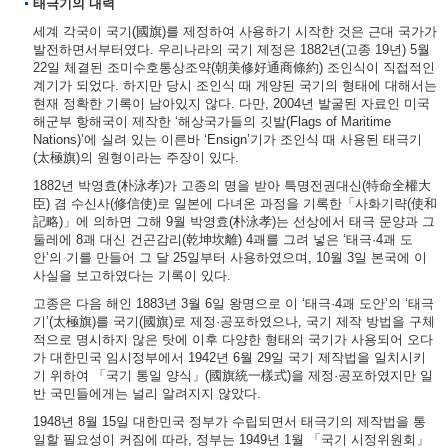
태극기의 내력
세계 각국이 국기(國旗)를 제정하여 사용하기 시작한 것은 근대 국가가
발전하면서부터였다. 우리나라의 국기 제정은 1882년(고종 19년) 5월
22일 체결된 조미수호통상조약(朝美修好通商條約) 조인식이 직접적인
계기가 되었다. 하지만 당시 조인식 때 게양된 국기의 형태에 대해서는
현재 정확한 기록이 남아있지 않다. 다만, 2004년 발굴된 자료인 미국
해군부 항해국이 제작한 ‘해상국가들의 깃발(Flags of Maritime
Nations)’에 실려 있는 이른바 ‘Ensign’기가 조인식 때 사용된 태극기
(太極旗)의 원형이라는 주장이 있다.
1882년 박영효(朴泳孝)가 고종의 명을 받아 특명전권대신(特命全權大
臣) 겸 수신사(修信使)로 일본에 다녀온 과정을 기록한「사화기략(使和
記略)」에 의하면 그해 9월 박영효(朴泳孝)는 선상에서 태극 문양과 그
둘레에 8괘 대신 건곤감리(乾坤坎離) 4괘를 그려 넣은 ‘태극·4괘 도
안’의 기를 만들어 그 달 25일부터 사용하였으며, 10월 3일 본국에 이
사실을 보고하였다는 기록이 있다.
고종은 다음 해인 1883년 3월 6일 왕명으로 이 ‘태극·4괘 도안’의 ‘태극
기’(太極旗)를 국기(國旗)로 제정·공포하였으나, 국기 제작 방법을 구체
적으로 명시하지 않은 탓에 이후 다양한 형태의 국기가 사용되어 오다
가 대한민국 임시정부에서 1942년 6월 29일 국기 제작법을 일치시키
기 위하여 「국기 통일 양식」(國旗統一樣式)을 제정·공포하였지만 일
반 국민들에게는 널리 알려지지 않았다.
1948년 8월 15일 대한민국 정부가 수립되면서 태극기의 제작법을 통
일할 필요성이 커짐에 따라, 정부는 1949년 1월 「국기 시정위원회」