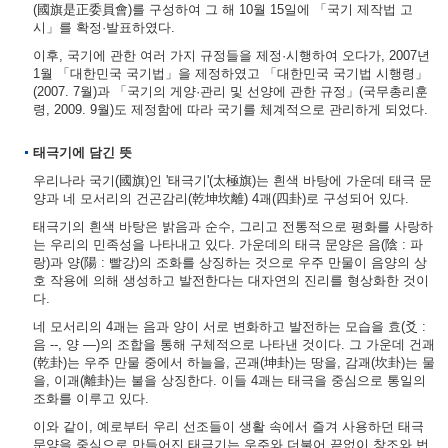
(國旗是正委員會)를 구성하여 그 해 10월 15일에 「국기 제작법 고
시」를 확정·발표하였다.
이후, 국기에 관한 여러 가지 규정들을 제정·시행하여 오다가, 2007년
1월 「대한민국 국기법」을 제정하였고 「대한민국 국기법 시행령」
(2007. 7월)과 「국기의 게양·관리 및 선양에 관한 규정」(국무총리훈
령, 2009. 9월)도 제정함에 따라 국기를 체계적으로 관리하게 되었다.
태극기에 담긴 뜻
우리나라 국기(國旗)인 '태극기'(太極旗)는 흰색 바탕에 가운데 태극 문
양과 네 모서리의 건곤감리(乾坤坎離) 4괘(四卦)로 구성되어 있다.
태극기의 흰색 바탕은 밝음과 순수, 그리고 전통적으로 평화를 사랑하
는 우리의 민족성을 나타내고 있다. 가운데의 태극 문양은 음(陰 : 파
랑)과 양(陽 : 빨강)의 조화를 상징하는 것으로 우주 만물이 음양의 상
호 작용에 의해 생성하고 발전한다는 대자연의 진리를 형상화한 것이
다.
네 모서리의 4괘는 음과 양이 서로 변화하고 발전하는 모습을 효(爻 :
음 --, 양 ―)의 조합을 통해 구체적으로 나타낸 것이다. 그 가운데 건괘
(乾卦)는 우주 만물 중에서 하늘을, 곤괘(坤卦)는 땅을, 감괘(坎卦)는 물
을, 이괘(離卦)는 불을 상징한다. 이들 4괘는 태극을 중심으로 통일의
조화를 이루고 있다.
이와 같이, 예로부터 우리 선조들이 생활 속에서 즐겨 사용하던 태극
문양을 중심으로 만들어진 태극기는 우주와 더불어 끝없이 창조와 번