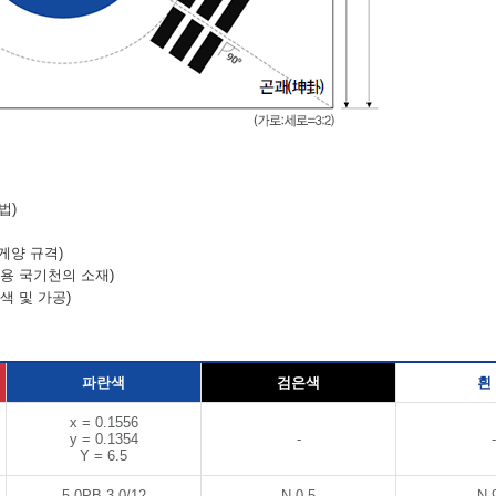
법)
게양 규격)
양용 국기천의 소재)
색 및 가공)
파란색
검은색
흰
x = 0.1556
y = 0.1354
-
-
Y = 6.5
5.0PB 3.0/12
N 0.5
N 