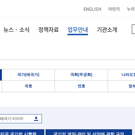
ENGLISH
어린이
누리
뉴스 · 소식
정책자료
업무안내
기관소개
국가(애국가)
국화(무궁화)
나라도장
국호
연호
정
태극기 이미지
민국 국기법 시행령
국기의 게양·관리 및 선양에 관한 규정