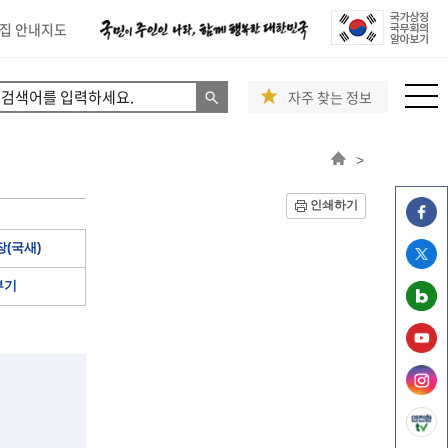
집 안내지도
자주 찾는 정보
>
인쇄하기
(국새)
부기