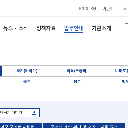
ENGLISH
어린이
누리
뉴스 · 소식
정책자료
업무안내
기관소개
국가(애국가)
국화(무궁화)
나라도장
국호
연호
정
태극기 이미지
민국 국기법 시행령
국기의 게양·관리 및 선양에 관한 규정