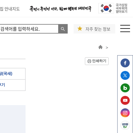
집 안내지도
자주 찾는 정보
>
인쇄하기
(국새)
부기