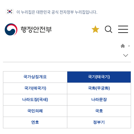
이 누리집은 대한민국 공식 전자정부 누리집입니다.
>
국가상징개요
국기(태극기)
국가(애국가)
국화(무궁화)
나라도장(국새)
나라문장
국민의례
국호
연호
정부기