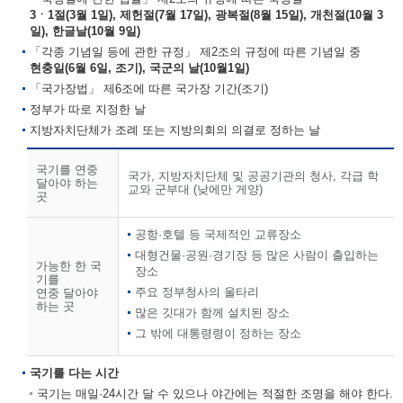
3ㆍ1절(3월 1일), 제헌절(7월 17일), 광복절(8월 15일), 개천절(10월 3
일), 한글날(10월 9일)
「각종 기념일 등에 관한 규정」 제2조의 규정에 따른 기념일 중
현충일(6월 6일, 조기), 국군의 날(10월1일)
「국가장법」 제6조에 따른 국가장 기간(조기)
정부가 따로 지정한 날
지방자치단체가 조례 또는 지방의회의 의결로 정하는 날
국기를 연중
국가, 지방자치단체 및 공공기관의 청사, 각급 학
달아야 하는
교와 군부대 (낮에만 게양)
곳
공항·호텔 등 국제적인 교류장소
대형건물·공원·경기장 등 많은 사람이 출입하는
가능한 한 국
장소
기를
주요 정부청사의 울타리
연중 달아야
하는 곳
많은 깃대가 함께 설치된 장소
그 밖에 대통령령이 정하는 장소
국기를 다는 시간
국기는 매일·24시간 달 수 있으나 야간에는 적절한 조명을 해야 한다.