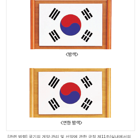
[관련 법령] 국기의 게양·관리 및 선양에 관한 규정 제11조(실내에서의