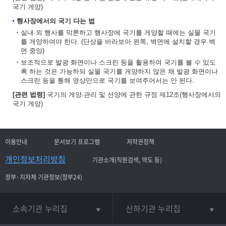
국기 게양)
행사장에서의 국기 다는 법
실내·외 행사를 막론하고 행사장에 국기를 게양할 때에는 실물 국기
를 게양하여야 한다. (단상을 바라보아 왼쪽, 벽면에 설치할 경우 벽
면 중앙)
보조적으로 발광 화면이나 스크린 등을 활용하여 국기를 볼 수 있도
록 하는 것은 가능하되 실물 국기를 게양하지 않은 채 발광 화면이나
스크린 등을 통해 영상만으로 국기를 보여주어서는 안 된다.
[관련 법령]
국기의 게양·관리 및 선양에 관한 규정 제12조(행사장에서의
국기 게양)
이용안내
문서보기 프로그램
저작권정책
개인정보처리방침
기관소개(직원검색, 약도 등)
정부·지자체 기관정보(정부24)
소속기관 누리집
산하기관 누리집