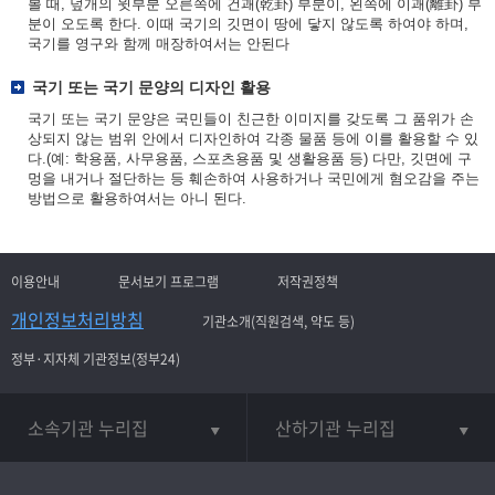
볼 때, 덮개의 윗부분 오른쪽에 건괘(乾卦) 부분이, 왼쪽에 이괘(離卦) 부
분이 오도록 한다. 이때 국기의 깃면이 땅에 닿지 않도록 하여야 하며,
국기를 영구와 함께 매장하여서는 안된다
국기 또는 국기 문양의 디자인 활용
국기 또는 국기 문양은 국민들이 친근한 이미지를 갖도록 그 품위가 손
상되지 않는 범위 안에서 디자인하여 각종 물품 등에 이를 활용할 수 있
다.(예: 학용품, 사무용품, 스포츠용품 및 생활용품 등) 다만, 깃면에 구
멍을 내거나 절단하는 등 훼손하여 사용하거나 국민에게 혐오감을 주는
방법으로 활용하여서는 아니 된다.
이용안내
문서보기 프로그램
저작권정책
개인정보처리방침
기관소개(직원검색, 약도 등)
정부·지자체 기관정보(정부24)
소속기관 누리집
산하기관 누리집