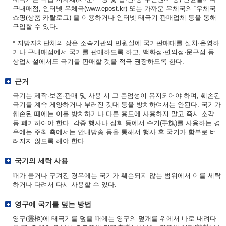
구내매점, 인터넷 우체국(www.epost.kr) 또는 가까운 우체국의 “우체국
쇼핑(상품 카탈로그)”을 이용하거나 인터넷 태극기 판매업체 등을 통해
구입할 수 있다.
* 지방자치단체의 장은 소속기관의 민원실에 국기판매대를 설치·운영하
거나 구내매점에서 국기를 판매하도록 하고, 백화점·편의점·문구점 등
상업시설에서도 국기를 판매할 것을 적극 권장하도록 한다.
근거
국기는 제작·보존·판매 및 사용 시 그 존엄성이 유지되어야 하며, 훼손된
국기를 계속 게양하거나 부러진 깃대 등을 방치하여서는 안된다. 국기가
훼손된 때에는 이를 방치하거나 다른 용도에 사용하지 말고 즉시 소각
등 폐기하여야 한다. 각종 행사나 집회 등에서 수기(手旗)를 사용하는 경
우에는 주최 측에서는 안내방송 등을 통해서 행사 후 국기가 함부로 버
려지지 않도록 해야 한다.
국기의 세탁 사용
때가 묻거나 구겨진 경우에는 국기가 훼손되지 않는 범위에서 이를 세탁
하거나 다려서 다시 사용할 수 있다.
영구에 국기를 덮는 방법
영구(靈柩)에 태극기를 덮을 때에는 영구의 덮개를 위에서 바로 내려다