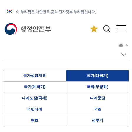
이 누리집은 대한민국 공식 전자정부 누리집입니다.
>
국가상징개요
국기(태극기)
국가(애국가)
국화(무궁화)
나라도장(국새)
나라문장
국민의례
국호
연호
정부기