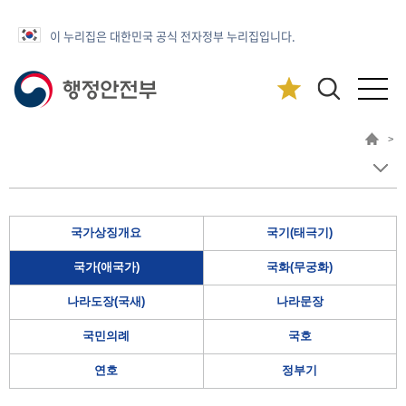
이 누리집은 대한민국 공식 전자정부 누리집입니다.
>
국가상징개요
국기(태극기)
국가(애국가)
국화(무궁화)
나라도장(국새)
나라문장
국민의례
국호
연호
정부기