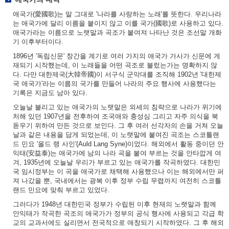
애국가(愛國歌)는 말 그대로 '나라를 사랑하는 노래'를 뜻한다. 우리나라
는 애국가에 달리 이름을 붙이지 않고 이를 국가(國歌)로 사용하고 있다.
애국가라는 이름으로 노랫말과 곡조가 붙여져 나타난 것은 조선말 개화
기 이후부터이다.
1896년 '독립신문' 창간을 계기로 여러 가지의 애국가 가사가 신문에 게
재되기 시작했는데, 이 노래들을 어떤 곡조로 불렀는가는 명확하지 않
다. 다만 대한제국(大韓帝國)이 서구식 군악대를 조직해 1902년 '대한제
국 애국가'라는 이름의 국가를 만들어 나라의 주요 행사에 사용했다는
기록은 지금도 남아 있다.
오늘날 불리고 있는 애국가의 노랫말은 외세의 침략으로 나라가 위기에
처해 있던 1907년을 전후하여 조국애와 충성심 그리고 자주 의식을 북
돋우기 위하여 만든 것으로 보인다. 그 후 여러 선각자의 손을 거쳐 오늘
날과 같은 내용을 담게 되었는데, 이 노랫말에 붙여진 곡조는 스코틀랜
드 민요 '올드 랭 사인'(Auld Lang Syne)이었다. 해외에서 활동 중이던 안
익태(安益泰)는 애국가에 남의 나라 곡을 붙여 부르는 것을 안타깝게 여
겨, 1935년에 오늘날 우리가 부르고 있는 애국가를 작곡하였다. 대한민
국 임시정부는 이 곡을 애국가로 채택해 사용했으나 이는 해외에서만 퍼
져 나갔을 뿐, 국내에서는 광복 이후 정부 수립 무렵까지 여전히 스코틀
랜드 민요에 맞춰 부르고 있었다.
그러다가 1948년 대한민국 정부가 수립된 이후 현재의 노랫말과 함께
안익태가 작곡한 곡조의 애국가가 정부의 공식 행사에 사용되고 각급 학
교의 교과서에도 실리면서 전국적으로 애창되기 시작하였다. 그 후 해외