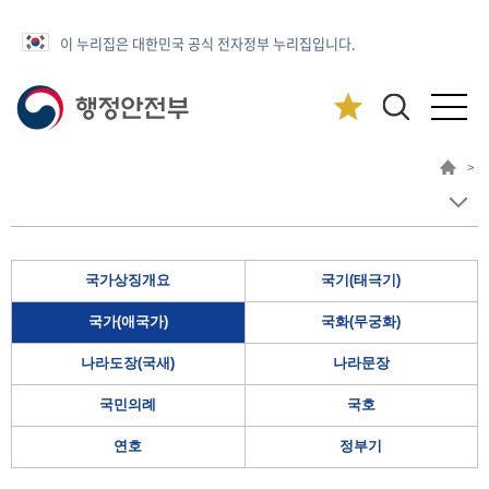
이 누리집은 대한민국 공식 전자정부 누리집입니다.
>
국가상징개요
국기(태극기)
국가(애국가)
국화(무궁화)
나라도장(국새)
나라문장
국민의례
국호
연호
정부기