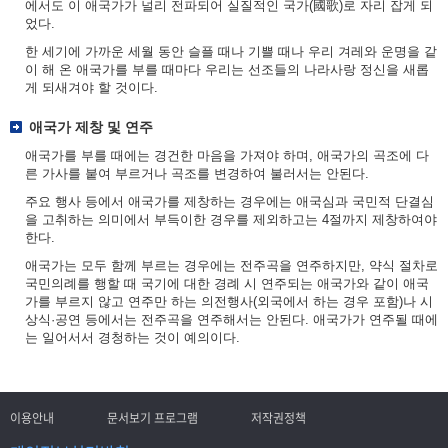
에서도 이 애국가가 널리 전파되어 실질적인 국가(國歌)로 자리 잡게 되
었다.
한 세기에 가까운 세월 동안 슬플 때나 기쁠 때나 우리 겨레와 운명을 같
이 해 온 애국가를 부를 때마다 우리는 선조들의 나라사랑 정신을 새롭
게 되새겨야 할 것이다.
애국가 제창 및 연주
애국가를 부를 때에는 경건한 마음을 가져야 하며, 애국가의 곡조에 다
른 가사를 붙여 부르거나 곡조를 변경하여 불러서는 안된다.
주요 행사 등에서 애국가를 제창하는 경우에는 애국심과 국민적 단결심
을 고취하는 의미에서 부득이한 경우를 제외하고는 4절까지 제창하여야
한다.
애국가는 모두 함께 부르는 경우에는 전주곡을 연주하지만, 약식 절차로
국민의례를 행할 때 국기에 대한 경례 시 연주되는 애국가와 같이 애국
가를 부르지 않고 연주만 하는 의전행사(외국에서 하는 경우 포함)나 시
상식·공연 등에서는 전주곡을 연주해서는 안된다. 애국가가 연주될 때에
는 일어서서 경청하는 것이 예의이다.
이용안내
문서보기 프로그램
저작권정책