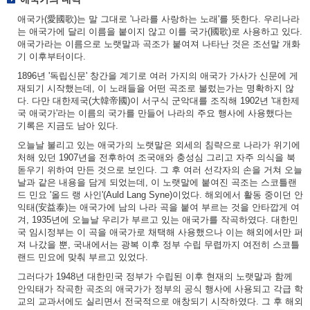
애국가(愛國歌)는 말 그대로 '나라를 사랑하는 노래'를 뜻한다. 우리나라
는 애국가에 달리 이름을 붙이지 않고 이를 국가(國歌)로 사용하고 있다.
애국가라는 이름으로 노랫말과 곡조가 붙여져 나타난 것은 조선말 개화
기 이후부터이다.
1896년 '독립신문' 창간을 계기로 여러 가지의 애국가 가사가 신문에 게
재되기 시작했는데, 이 노래들을 어떤 곡조로 불렀는가는 명확하지 않
다. 다만 대한제국(大韓帝國)이 서구식 군악대를 조직해 1902년 '대한제
국 애국가'라는 이름의 국가를 만들어 나라의 주요 행사에 사용했다는
기록은 지금도 남아 있다.
오늘날 불리고 있는 애국가의 노랫말은 외세의 침략으로 나라가 위기에
처해 있던 1907년을 전후하여 조국애와 충성심 그리고 자주 의식을 북
돋우기 위하여 만든 것으로 보인다. 그 후 여러 선각자의 손을 거쳐 오늘
날과 같은 내용을 담게 되었는데, 이 노랫말에 붙여진 곡조는 스코틀랜
드 민요 '올드 랭 사인'(Auld Lang Syne)이었다. 해외에서 활동 중이던 안
익태(安益泰)는 애국가에 남의 나라 곡을 붙여 부르는 것을 안타깝게 여
겨, 1935년에 오늘날 우리가 부르고 있는 애국가를 작곡하였다. 대한민
국 임시정부는 이 곡을 애국가로 채택해 사용했으나 이는 해외에서만 퍼
져 나갔을 뿐, 국내에서는 광복 이후 정부 수립 무렵까지 여전히 스코틀
랜드 민요에 맞춰 부르고 있었다.
그러다가 1948년 대한민국 정부가 수립된 이후 현재의 노랫말과 함께
안익태가 작곡한 곡조의 애국가가 정부의 공식 행사에 사용되고 각급 학
교의 교과서에도 실리면서 전국적으로 애창되기 시작하였다. 그 후 해외