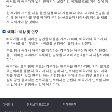
에서도 이 애국가가 널리 전파되어 실질적인 국가(國歌)로 자리 잡게 되
었다.
한 세기에 가까운 세월 동안 슬플 때나 기쁠 때나 우리 겨레와 운명을 같
이 해 온 애국가를 부를 때마다 우리는 선조들의 나라사랑 정신을 새롭
게 되새겨야 할 것이다.
애국가 제창 및 연주
애국가를 부를 때에는 경건한 마음을 가져야 하며, 애국가의 곡조에 다
른 가사를 붙여 부르거나 곡조를 변경하여 불러서는 안된다.
주요 행사 등에서 애국가를 제창하는 경우에는 애국심과 국민적 단결심
을 고취하는 의미에서 부득이한 경우를 제외하고는 4절까지 제창하여야
한다.
애국가는 모두 함께 부르는 경우에는 전주곡을 연주하지만, 약식 절차로
국민의례를 행할 때 국기에 대한 경례 시 연주되는 애국가와 같이 애국
가를 부르지 않고 연주만 하는 의전행사(외국에서 하는 경우 포함)나 시
상식·공연 등에서는 전주곡을 연주해서는 안된다. 애국가가 연주될 때에
는 일어서서 경청하는 것이 예의이다.
이용안내
문서보기 프로그램
저작권정책