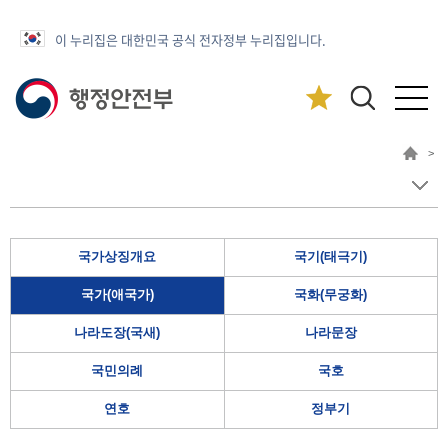
이 누리집은 대한민국 공식 전자정부 누리집입니다.
>
국가상징개요
국기(태극기)
국가(애국가)
국화(무궁화)
나라도장(국새)
나라문장
국민의례
국호
연호
정부기