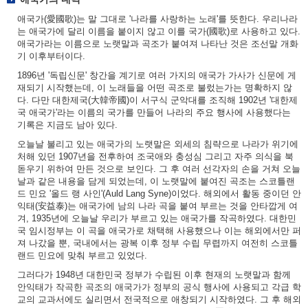
애국가(愛國歌)는 말 그대로 '나라를 사랑하는 노래'를 뜻한다. 우리나라
는 애국가에 달리 이름을 붙이지 않고 이를 국가(國歌)로 사용하고 있다.
애국가라는 이름으로 노랫말과 곡조가 붙여져 나타난 것은 조선말 개화
기 이후부터이다.
1896년 '독립신문' 창간을 계기로 여러 가지의 애국가 가사가 신문에 게
재되기 시작했는데, 이 노래들을 어떤 곡조로 불렀는가는 명확하지 않
다. 다만 대한제국(大韓帝國)이 서구식 군악대를 조직해 1902년 '대한제
국 애국가'라는 이름의 국가를 만들어 나라의 주요 행사에 사용했다는
기록은 지금도 남아 있다.
오늘날 불리고 있는 애국가의 노랫말은 외세의 침략으로 나라가 위기에
처해 있던 1907년을 전후하여 조국애와 충성심 그리고 자주 의식을 북
돋우기 위하여 만든 것으로 보인다. 그 후 여러 선각자의 손을 거쳐 오늘
날과 같은 내용을 담게 되었는데, 이 노랫말에 붙여진 곡조는 스코틀랜
드 민요 '올드 랭 사인'(Auld Lang Syne)이었다. 해외에서 활동 중이던 안
익태(安益泰)는 애국가에 남의 나라 곡을 붙여 부르는 것을 안타깝게 여
겨, 1935년에 오늘날 우리가 부르고 있는 애국가를 작곡하였다. 대한민
국 임시정부는 이 곡을 애국가로 채택해 사용했으나 이는 해외에서만 퍼
져 나갔을 뿐, 국내에서는 광복 이후 정부 수립 무렵까지 여전히 스코틀
랜드 민요에 맞춰 부르고 있었다.
그러다가 1948년 대한민국 정부가 수립된 이후 현재의 노랫말과 함께
안익태가 작곡한 곡조의 애국가가 정부의 공식 행사에 사용되고 각급 학
교의 교과서에도 실리면서 전국적으로 애창되기 시작하였다. 그 후 해외