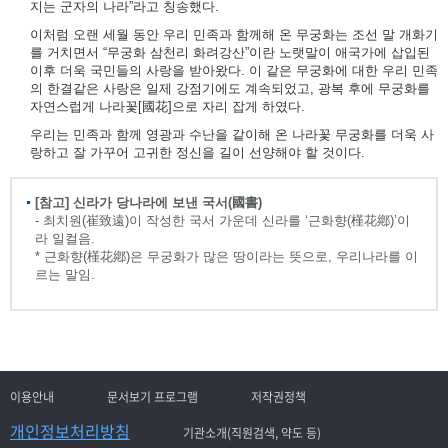
지는 군자의 나라”라고 칭송했다.
이처럼 오랜 세월 동안 우리 민족과 함께해 온 무궁화는 조선 말 개화기
를 거치면서 “무궁화 삼천리 화려강산”이란 노랫말이 애국가에 삽입된
이후 더욱 국민들의 사랑을 받아왔다. 이 같은 무궁화에 대한 우리 민족
의 한결같은 사랑은 일제 강점기에도 계속되었고, 광복 후에 무궁화를
자연스럽게 나라꽃[國花]으로 자리 잡게 하였다.
우리는 민족과 함께 영광과 수난을 같이해 온 나라꽃 무궁화를 더욱 사
랑하고 잘 가꾸어 고귀한 정신을 길이 선양해야 할 것이다.
[참고] 신라가 당나라에 보낸 국서(國書)
- 최치원(崔致遠)이 작성한 국서 가운데 신라를 ‘근화향(槿花鄕)’이
라 일컬음.
* 근화향(槿花鄕)은 무궁화가 많은 땅이라는 뜻으로, 우리나라를 이
르는 말임.
이용안내
문서보기 프로그램
저작권정책
개인정보처리방침
기관소개(직원검색, 약도 등)