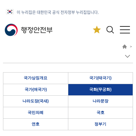
이 누리집은 대한민국 공식 전자정부 누리집입니다.
>
국가상징개요
국기(태극기)
국가(애국가)
국화(무궁화)
나라도장(국새)
나라문장
국민의례
국호
연호
정부기