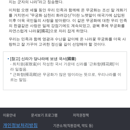
지는 군자의 나라”라고 칭송했다.
이처럼 오랜 세월 동안 우리 민족과 함께해 온 무궁화는 조선 말 개화기
를 거치면서 “무궁화 삼천리 화려강산”이란 노랫말이 애국가에 삽입된
이후 더욱 국민들의 사랑을 받아왔다. 이 같은 무궁화에 대한 우리 민족
의 한결같은 사랑은 일제 강점기에도 계속되었고, 광복 후에 무궁화를
자연스럽게 나라꽃[國花]으로 자리 잡게 하였다.
우리는 민족과 함께 영광과 수난을 같이해 온 나라꽃 무궁화를 더욱 사
랑하고 잘 가꾸어 고귀한 정신을 길이 선양해야 할 것이다.
[참고] 신라가 당나라에 보낸 국서(國書)
- 최치원(崔致遠)이 작성한 국서 가운데 신라를 ‘근화향(槿花鄕)’이
라 일컬음.
* 근화향(槿花鄕)은 무궁화가 많은 땅이라는 뜻으로, 우리나라를 이
르는 말임.
이용안내
문서보기 프로그램
저작권정책
개인정보처리방침
기관소개(직원검색, 약도 등)