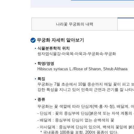
나라꽃 무궁화의 내력
무궁화 자세히 알아보기
식물분류학적 위치
쌍자엽식물강-아욱목-아욱과-무궁화속-무궁화
학명/영명
Hibiscus syriacus L./Rose of Sharon, Shrub Althaea
특징
무궁화는 7월 초순에서 10월 중순까지 매일 꽃이 피고 
강한 특성을 지니고 있어 민족의 근면과 끈기를 잘 나타
종류
무궁화는 꽃 색깔에 따라 단심계(백·홍·자·청), 배달계,
- 단심계 : 꽃의 중심부에 단심(붉은색 또는 자색 계통의 
- 배달계 : 중심부에 단심이 없는 순백색의 꽃
- 아사달계 : 중심부에 단심이 있으며, 백색의 꽃잎에 붉
* 국내품종 100종을 포함, 200여 품종이 있다.