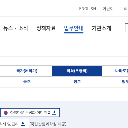
ENGLISH
어린이
누리
뉴스 · 소식
정책자료
업무안내
기관소개
국가(애국가)
국화(무궁화)
나라도장
국호
연호
정
아름다운 무궁화 이미지 2
식재 및 관리
(국립산림과학원 제공)