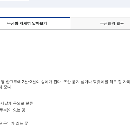
무궁화 자세히 알아보기
무궁화의 활용
보통 한그루에 2천~3천여 송이가 핀다. 또한 옮겨 심거나 꺾꽂이를 해도 잘 자
내 준다.
 아사달계 등으로 분류
무늬)이 있는 꽃
은 무늬가 있는 꽃