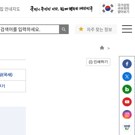
집 안내지도
자주 찾는 정보
>
인쇄하기
(국새)
부기