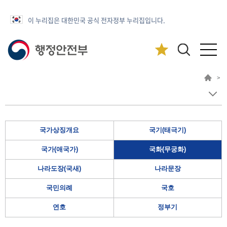
이 누리집은 대한민국 공식 전자정부 누리집입니다.
>
국가상징개요
국기(태극기)
국가(애국가)
국화(무궁화)
나라도장(국새)
나라문장
국민의례
국호
연호
정부기