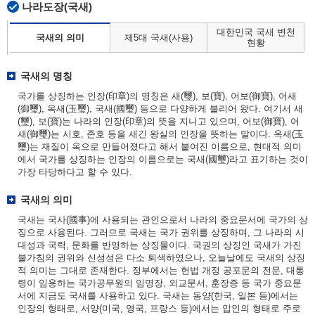
나라도장(국새)
대한민국 국새 변천
국새의 의미
제5대 국새(사용)
현황
국새의 명칭
국가를 상징하는 인장(印章)의 명칭은 새(璽), 보(寶), 어보(御寶), 어새
(御璽), 옥새(玉璽), 국새(國璽) 등으로 다양하게 불리어 왔다. 여기서 새
(璽), 보(寶)는 나라의 인장(印章)의 뜻을 지니고 있으며, 어보(御寶), 어
새(御璽)는 시호, 존호 등을 새긴 왕실의 인장을 뜻하는 말이다. 옥새(玉
璽)는 재질이 옥으로 만들어졌다고 해서 붙여진 이름으로, 현대적 의미
에서 국가를 상징하는 인장의 이름으로는 국새(國璽)라고 표기하는 것이
가장 타당하다고 할 수 있다.
국새의 의미
국새는 국사(國事)에 사용되는 관인으로서 나라의 중요문서에 국가의 상
징으로 사용된다. 그러므로 국새는 국가 권위를 상징하며, 그 나라의 시
대성과 국력, 문화를 반영하는 상징물이다. 국권의 상징인 국새가 가진
불가침의 권위와 신성성은 다소 퇴색하였으나, 오늘날에도 국새의 상징
적 의미는 그대로 존재한다. 정부에서는 헌법 개정 공포문의 전문, 대통
령이 임용하는 국가공무원의 임명장, 외교문서, 훈장증 등 국가 중요문
서에 지금도 국새를 사용하고 있다. 국새는 동양(한국, 일본 등)에서는
인장의 형태로, 서양(미국, 영국, 프랑스 등)에서는 압인의 형태로 주로