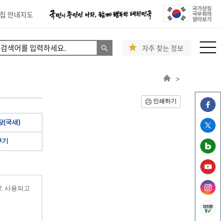
집 안내지도
자주 찾는 정보
>
인쇄하기
(국새)
부기
로 사용되고