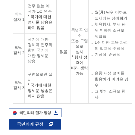
전주 없는 애
국가 1절 연주
월(月) 단위 이하로
약식
* 국기에 대한
실시되는 정례회의
절차 1
맹세문 낭송은
체육행사, 부서 단
하지 않음
묵념곡 연
위 이하의 소규모
주
워크숍
국기에 대한
또는 구령
1주 미만 교육 과정
경례곡 연주와
으로
약식
의 입교식·수료식
함께 국기에
없음
실시
절차 2
기공식, 준공식
대한 맹세문
* 행사 성
낭송
격에
따라 생략
음향 재생 설비를
가능
구령으로만 실
활용하기 어려운 경
시
약식
* 국기에 대한
우
절차 3
맹세문 낭송은
그 밖의 소규모 행
하지 않음
사
국민의례 절차 영상
국민의례 규정