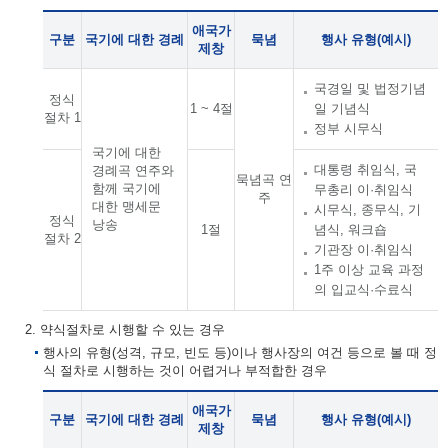
애국가
구분
국기에 대한 경례
묵념
행사 유형(예시)
제창
국경일 및 법정기념
정식
1 ~ 4절
일 기념식
절차 1
정부 시무식
국기에 대한
대통령 취임식, 국
경례곡 연주와
묵념곡 연
함께 국기에
무총리 이·취임식
주
대한 맹세문
시무식, 종무식, 기
정식
낭송
1절
념식, 워크숍
절차 2
기관장 이·취임식
1주 이상 교육 과정
의 입교식·수료식
2. 약식절차로 시행할 수 있는 경우
행사의 유형(성격, 규모, 빈도 등)이나 행사장의 여건 등으로 볼 때 정
식 절차로 시행하는 것이 어렵거나 부적합한 경우
애국가
구분
국기에 대한 경례
묵념
행사 유형(예시)
제창