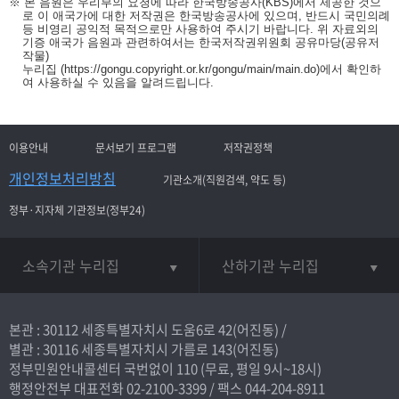
※ 본 음원은 우리부의 요청에 따라 한국방송공사(KBS)에서 제공한 것으
로 이 애국가에 대한 저작권은 한국방송공사에 있으며, 반드시 국민의례
등 비영리 공익적 목적으로만 사용하여 주시기 바랍니다. 위 자료외의
기증 애국가 음원과 관련하여서는 한국저작권위원회 공유마당(공유저
작물)
누리집
(https://gongu.copyright.or.kr/gongu/main/main.do)
에서 확인하
여 사용하실 수 있음을 알려드립니다.
이용안내
문서보기 프로그램
저작권정책
개인정보처리방침
기관소개(직원검색, 약도 등)
정부·지자체 기관정보(정부24)
소속기관 누리집
산하기관 누리집
본관 : 30112 세종특별자치시 도움6로 42(어진동) /
별관 : 30116 세종특별자치시 가름로 143(어진동)
정부민원안내콜센터 국번없이
110
(무료, 평일 9시~18시)
행정안전부 대표전화
02-2100-3399
/ 팩스 044-204-8911