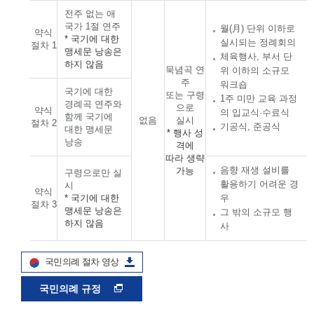
전주 없는 애
국가 1절 연주
월(月) 단위 이하로
약식
* 국기에 대한
실시되는 정례회의
절차 1
맹세문 낭송은
체육행사, 부서 단
하지 않음
묵념곡 연
위 이하의 소규모
주
워크숍
국기에 대한
또는 구령
1주 미만 교육 과정
경례곡 연주와
으로
약식
의 입교식·수료식
함께 국기에
없음
실시
절차 2
기공식, 준공식
대한 맹세문
* 행사 성
낭송
격에
따라 생략
음향 재생 설비를
가능
구령으로만 실
활용하기 어려운 경
시
약식
* 국기에 대한
우
절차 3
맹세문 낭송은
그 밖의 소규모 행
하지 않음
사
국민의례 절차 영상
국민의례 규정