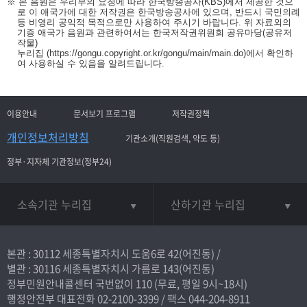
※ 본 음원은 우리부의 요청에 따라 한국방송공사(KBS)에서 제공한 것으
로 이 애국가에 대한 저작권은 한국방송공사에 있으며, 반드시 국민의례
등 비영리 공익적 목적으로만 사용하여 주시기 바랍니다. 위 자료외의
기증 애국가 음원과 관련하여서는 한국저작권위원회 공유마당(공유저
작물)
누리집
(https://gongu.copyright.or.kr/gongu/main/main.do)
에서 확인하
여 사용하실 수 있음을 알려드립니다.
이용안내
문서보기 프로그램
저작권정책
개인정보처리방침
기관소개(직원검색, 약도 등)
정부·지자체 기관정보(정부24)
소속기관 누리집
산하기관 누리집
본관 : 30112 세종특별자치시 도움6로 42(어진동) /
별관 : 30116 세종특별자치시 가름로 143(어진동)
정부민원안내콜센터 국번없이
110
(무료, 평일 9시~18시)
행정안전부 대표전화
02-2100-3399
/ 팩스 044-204-8911