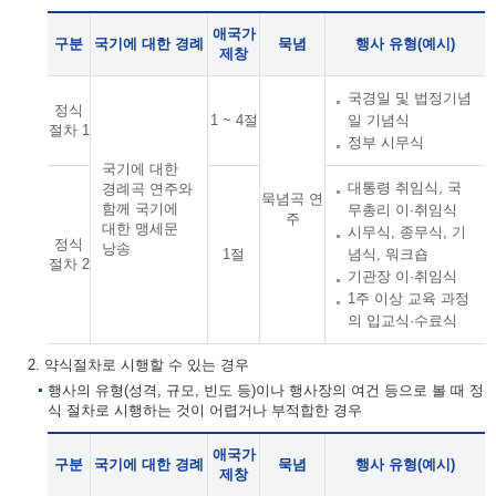
애국가
구분
국기에 대한 경례
묵념
행사 유형(예시)
제창
국경일 및 법정기념
정식
1 ~ 4절
일 기념식
절차 1
정부 시무식
국기에 대한
대통령 취임식, 국
경례곡 연주와
묵념곡 연
함께 국기에
무총리 이·취임식
주
대한 맹세문
시무식, 종무식, 기
정식
낭송
1절
념식, 워크숍
절차 2
기관장 이·취임식
1주 이상 교육 과정
의 입교식·수료식
2. 약식절차로 시행할 수 있는 경우
행사의 유형(성격, 규모, 빈도 등)이나 행사장의 여건 등으로 볼 때 정
식 절차로 시행하는 것이 어렵거나 부적합한 경우
애국가
구분
국기에 대한 경례
묵념
행사 유형(예시)
제창