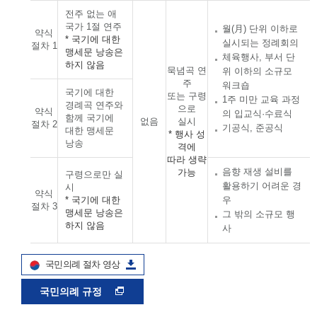
전주 없는 애
국가 1절 연주
월(月) 단위 이하로
약식
* 국기에 대한
실시되는 정례회의
절차 1
맹세문 낭송은
체육행사, 부서 단
하지 않음
묵념곡 연
위 이하의 소규모
주
워크숍
국기에 대한
또는 구령
1주 미만 교육 과정
경례곡 연주와
으로
약식
의 입교식·수료식
함께 국기에
없음
실시
절차 2
기공식, 준공식
대한 맹세문
* 행사 성
낭송
격에
따라 생략
음향 재생 설비를
가능
구령으로만 실
활용하기 어려운 경
시
약식
* 국기에 대한
우
절차 3
맹세문 낭송은
그 밖의 소규모 행
하지 않음
사
국민의례 절차 영상
국민의례 규정