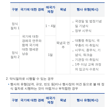
애국가
구분
국기에 대한 경례
묵념
행사 유형(예시)
제창
국경일 및 법정기념
정식
1 ~ 4절
일 기념식
절차 1
정부 시무식
국기에 대한
대통령 취임식, 국
경례곡 연주와
묵념곡 연
함께 국기에
무총리 이·취임식
주
대한 맹세문
시무식, 종무식, 기
정식
낭송
1절
념식, 워크숍
절차 2
기관장 이·취임식
1주 이상 교육 과정
의 입교식·수료식
2. 약식절차로 시행할 수 있는 경우
행사의 유형(성격, 규모, 빈도 등)이나 행사장의 여건 등으로 볼 때 정
식 절차로 시행하는 것이 어렵거나 부적합한 경우
애국가
구분
국기에 대한 경례
묵념
행사 유형(예시)
제창