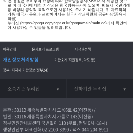
※ 본 음원은 우리부의 요청에 따라 한국방송공사(KBS)에서 제공한 것으
로 이 애국가에 대한 저작권은 한국방송공사에 있으며, 반드시 국민의례
등 비영리 공익적 목적으로만 사용하여 주시기 바랍니다. 위 자료외의
기증 애국가 음원과 관련하여서는 한국저작권위원회 공유마당(공유저
작물)
누리집
(https://gongu.copyright.or.kr/gongu/main/main.do)
에서 확인하
여 사용하실 수 있음을 알려드립니다.
이용안내
문서보기 프로그램
저작권정책
개인정보처리방침
기관소개(직원검색, 약도 등)
정부·지자체 기관정보(정부24)
소속기관 누리집
산하기관 누리집
본관 : 30112 세종특별자치시 도움6로 42(어진동) /
별관 : 30116 세종특별자치시 가름로 143(어진동)
정부민원안내콜센터 국번없이
110
(무료, 평일 9시~18시)
행정안전부 대표전화
02-2100-3399
/ 팩스 044-204-8911