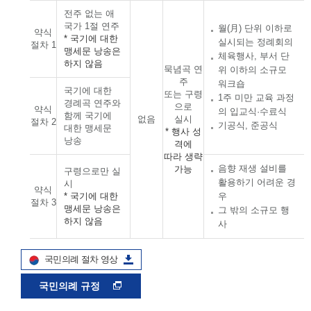
전주 없는 애
국가 1절 연주
월(月) 단위 이하로
약식
* 국기에 대한
실시되는 정례회의
절차 1
맹세문 낭송은
체육행사, 부서 단
하지 않음
묵념곡 연
위 이하의 소규모
주
워크숍
국기에 대한
또는 구령
1주 미만 교육 과정
경례곡 연주와
으로
약식
의 입교식·수료식
함께 국기에
없음
실시
절차 2
기공식, 준공식
대한 맹세문
* 행사 성
낭송
격에
따라 생략
음향 재생 설비를
가능
구령으로만 실
활용하기 어려운 경
시
약식
* 국기에 대한
우
절차 3
맹세문 낭송은
그 밖의 소규모 행
하지 않음
사
국민의례 절차 영상
국민의례 규정