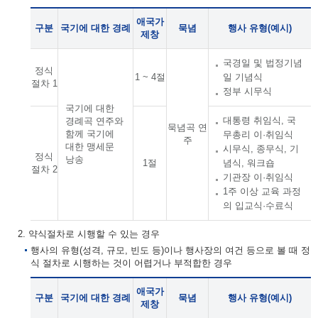
애국가
구분
국기에 대한 경례
묵념
행사 유형(예시)
제창
국경일 및 법정기념
정식
1 ~ 4절
일 기념식
절차 1
정부 시무식
국기에 대한
대통령 취임식, 국
경례곡 연주와
묵념곡 연
함께 국기에
무총리 이·취임식
주
대한 맹세문
시무식, 종무식, 기
정식
낭송
1절
념식, 워크숍
절차 2
기관장 이·취임식
1주 이상 교육 과정
의 입교식·수료식
2. 약식절차로 시행할 수 있는 경우
행사의 유형(성격, 규모, 빈도 등)이나 행사장의 여건 등으로 볼 때 정
식 절차로 시행하는 것이 어렵거나 부적합한 경우
애국가
구분
국기에 대한 경례
묵념
행사 유형(예시)
제창