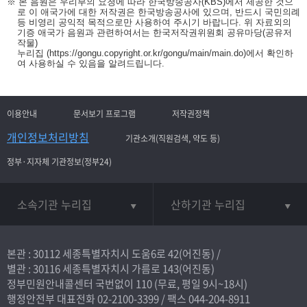
※ 본 음원은 우리부의 요청에 따라 한국방송공사(KBS)에서 제공한 것으
로 이 애국가에 대한 저작권은 한국방송공사에 있으며, 반드시 국민의례
등 비영리 공익적 목적으로만 사용하여 주시기 바랍니다. 위 자료외의
기증 애국가 음원과 관련하여서는 한국저작권위원회 공유마당(공유저
작물)
누리집
(https://gongu.copyright.or.kr/gongu/main/main.do)
에서 확인하
여 사용하실 수 있음을 알려드립니다.
이용안내
문서보기 프로그램
저작권정책
개인정보처리방침
기관소개(직원검색, 약도 등)
정부·지자체 기관정보(정부24)
소속기관 누리집
산하기관 누리집
본관 : 30112 세종특별자치시 도움6로 42(어진동) /
별관 : 30116 세종특별자치시 가름로 143(어진동)
정부민원안내콜센터 국번없이
110
(무료, 평일 9시~18시)
행정안전부 대표전화
02-2100-3399
/ 팩스 044-204-8911