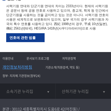
서력기원 연대와 단군기원 연대의 차이는 2333년이다. 현재의 서력기원
은 공문서 등에 공용 연호로 사용하고 있으며, 종교계, 학계 등 민간에서
단군기원을 사용하는 것을 금지하고 있는 것은 아니다. 서력기원 연호의
사용은 세계적으로 보편화되어 있으며, 일부 국가의 경우 서력기원과 자
국의 특수 연호를 사용하고 있다. 西紀 1998년의 경우, 平成 10년(일본),
佛紀 2561년(태국), HEGIRA 1418년(사우디아라비아)으로 사용
연호에 관한 법률
이용안내
문서보기 프로그램
저작권정책
개인정보처리방침
기관소개(직원검색, 약도 등)
정부·지자체 기관정보(정부24)
소속기관 누리집
산하기관 누리집
본관 : 30112 세종특별자치시 도움6로 42(어진동) /