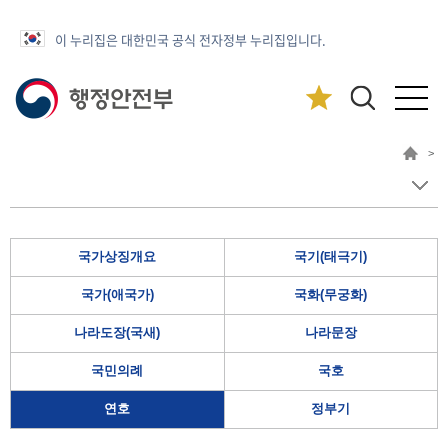
이 누리집은 대한민국 공식 전자정부 누리집입니다.
>
국가상징개요
국기(태극기)
국가(애국가)
국화(무궁화)
나라도장(국새)
나라문장
국민의례
국호
연호
정부기