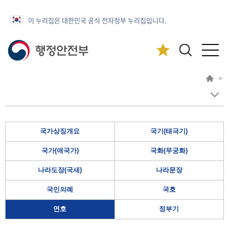
이 누리집은 대한민국 공식 전자정부 누리집입니다.
>
국가상징개요
국기(태극기)
국가(애국가)
국화(무궁화)
나라도장(국새)
나라문장
국민의례
국호
연호
정부기