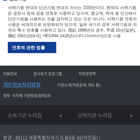
서력기원 연대와 단군기원 연대의 차이는 2333년이다. 현재의 서력기원
은 공문서 등에 공용 연호로 사용하고 있으며, 종교계, 학계 등 민간에서
단군기원을 사용하는 것을 금지하고 있는 것은 아니다. 서력기원 연호의
사용은 세계적으로 보편화되어 있으며, 일부 국가의 경우 서력기원과 자
국의 특수 연호를 사용하고 있다. 西紀 1998년의 경우, 平成 10년(일본),
佛紀 2561년(태국), HEGIRA 1418년(사우디아라비아)으로 사용
연호에 관한 법률
이용안내
문서보기 프로그램
저작권정책
개인정보처리방침
기관소개(직원검색, 약도 등)
정부·지자체 기관정보(정부24)
소속기관 누리집
산하기관 누리집
본관 : 30112 세종특별자치시 도움6로 42(어진동) /