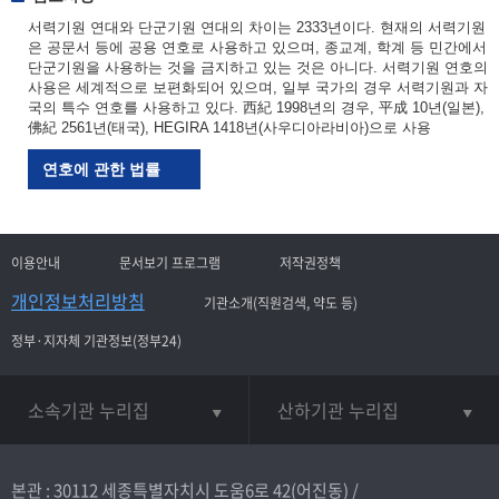
서력기원 연대와 단군기원 연대의 차이는 2333년이다. 현재의 서력기원
은 공문서 등에 공용 연호로 사용하고 있으며, 종교계, 학계 등 민간에서
단군기원을 사용하는 것을 금지하고 있는 것은 아니다. 서력기원 연호의
사용은 세계적으로 보편화되어 있으며, 일부 국가의 경우 서력기원과 자
국의 특수 연호를 사용하고 있다. 西紀 1998년의 경우, 平成 10년(일본),
佛紀 2561년(태국), HEGIRA 1418년(사우디아라비아)으로 사용
연호에 관한 법률
이용안내
문서보기 프로그램
저작권정책
개인정보처리방침
기관소개(직원검색, 약도 등)
정부·지자체 기관정보(정부24)
소속기관 누리집
산하기관 누리집
본관 : 30112 세종특별자치시 도움6로 42(어진동) /