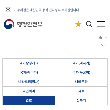
이 누리집은 대한민국 공식 전자정부 누리집입니다.
>
국가상징개요
국기(태극기)
국가(애국가)
국화(무궁화)
나라도장(국새)
나라문장
국민의례
국호
연호
정부기