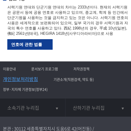
서력기원 연대와 단군기원 연대의 차이는 2333년이다. 현재의 서력기원
은 공문서 등에 공용 연호로 사용하고 있으며, 종교계, 학계 등 민간에서
단군기원을 사용하는 것을 금지하고 있는 것은 아니다. 서력기원 연호의
사용은 세계적으로 보편화되어 있으며, 일부 국가의 경우 서력기원과 자
국의 특수 연호를 사용하고 있다. 西紀 1998년의 경우, 平成 10년(일본),
佛紀 2561년(태국), HEGIRA 1418년(사우디아라비아)으로 사용
연호에 관한 법률
이용안내
문서보기 프로그램
저작권정책
개인정보처리방침
기관소개(직원검색, 약도 등)
정부·지자체 기관정보(정부24)
소속기관 누리집
산하기관 누리집
본관 : 30112 세종특별자치시 도움6로 42(어진동) /