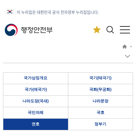
이 누리집은 대한민국 공식 전자정부 누리집입니다.
>
국가상징개요
국기(태극기)
국가(애국가)
국화(무궁화)
나라도장(국새)
나라문장
국민의례
국호
연호
정부기