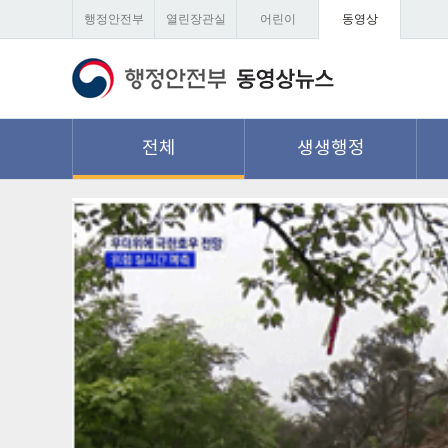
행정안전부
열린장관실
어린이
동영상
전체
생생행정