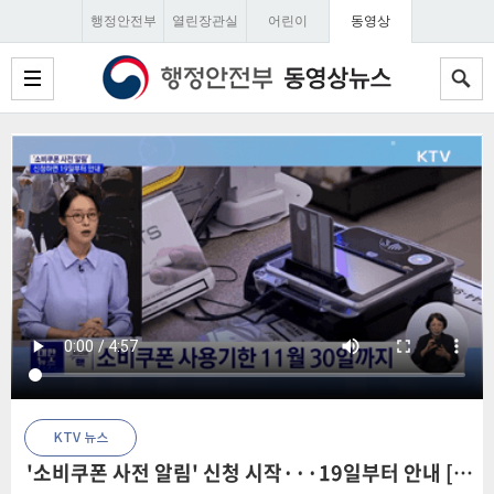
행정안전부
열린장관실
어린이
동영상
KTV 뉴스
'소비쿠폰 사전 알림' 신청 시작···19일부터 안내 [뉴스의 맥]