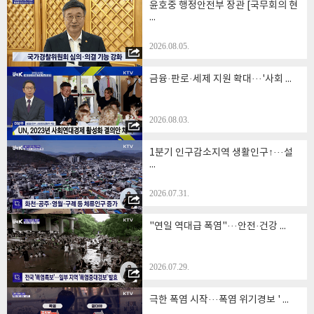
그렇진 않습니다.
윤호중 행정안전부 장관 [국무회의 현
...
모바일 앱이나 국민 비서로 안내를 받았다고 해서 소비쿠폰이 자동으로
신청되는 건 아닙니다.
신청은 21일부터 카드사의 누리집이나 앱, 은행 영업점을 비롯해 읍면동
2026.08.05.
주민센터 등에서 별도로 직접 신청해야 합니다.
금융·판로·세제 지원 확대···'사회 ...
김경호 앵커>
19일부터 사전 안내를 받고, 신청은 21일부터 별도로 해야겠군요.
신청 기간은 두 차례 운영한다고요?
2026.08.03.
이리나 기자>
1분기 인구감소지역 생활인구↑···설
네, 먼저 소비 쿠폰은 두 차례에 나눠서 신청을 받고, 지급됩니다.
...
1차 신청과 지급 기간은 다음 주 월요일인 7월 21일부터 9월 12일까지고
요.
2026.07.31.
이어서 9월 22일부터 10월 31일까지 2차 신청과 지급이 이뤄집니다.
특히 신청이 시작되는 첫 주에는 유의하실 게 있는데요.
"연일 역대급 폭염"···안전·건강 ...
7월 21일부터 25일까지는 자신의 출생 연도 끝자리에 따라 요일제를 적용
합니다.
아무래도 첫 주에 신청자가 대거 몰릴 것을 고려해서 원활한 운영을 위해
2026.07.29.
분산한 조치입니다.
미성년자에게도 당연히 쿠폰이 지급됩니다.
미성년자의 경우 주민등록 세대주가 신청하면 되고요.
극한 폭염 시작···폭염 위기경보 ' ...
성인 가구원이 없는 경우, 직접 신청할 수 있습니다.