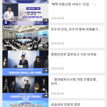
#정부출범1주년 #국민이_만든_대전환의_길
'혜택 자동신청 서비스' 도입···' ...
#회복과도약 #모두의1년
스크립트
2026.08.06.
모두의 안전, 모두의 행복 대체불가 ...
2026.08.06.
행정안전부 업무보고 사전 브리핑
2026.08.06.
「중대범죄수사청 개청 진행상황」
브리 ...
2026.08.06.
공습대비 민방위 훈련