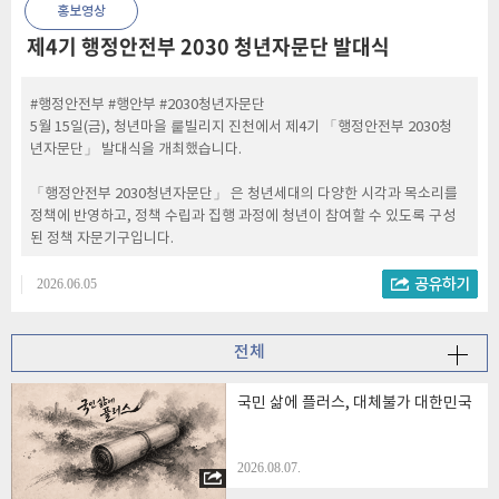
홍보영상
제4기 행정안전부 2030 청년자문단 발대식
#행정안전부 #행안부 #2030청년자문단
5월 15일(금), 청년마을 뤁빌리지 진천에서 제4기 「행정안전부 2030청
년자문단」 발대식을 개최했습니다.
「행정안전부 2030청년자문단」 은 청년세대의 다양한 시각과 목소리를
정책에 반영하고, 정책 수립과 집행 과정에 청년이 참여할 수 있도록 구성
된 정책 자문기구입니다.
발대식에서는 자문단장 임명과 자문단원 위촉을 시작으로 청년의 관점에
2026.06.05
서 행정안전부 주요 정책에 대한 참신한 제안 발표와 활발한 논의가 이어
졌습니다.
전체
청년이 정책을 만들어 가는 주체로 자리매김할 수 있도록 「행정안전부
2030청년자문단」 은 청년의 목소리를 모아 적극적인 활동을 펼쳐 나가
국민 삶에 플러스, 대체불가 대한민국
겠습니다.
#행정안전부 #행안부 #2030청년자문단
2026.08.07.
#청년자문단 #발대식 #아이디어