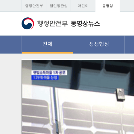
행정안전부
열린장관실
어린이
동영상
전체
생생행정