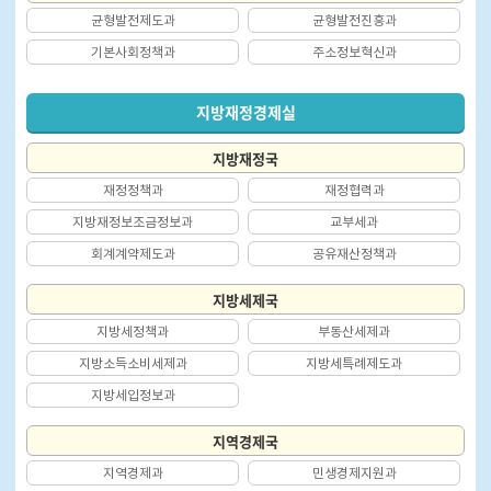
균형발전제도과
균형발전진흥과
기본사회정책과
주소정보혁신과
지방재정경제실
지방재정국
재정정책과
재정협력과
지방재정보조금정보과
교부세과
회계계약제도과
공유재산정책과
지방세제국
지방세정책과
부동산세제과
지방소득소비세제과
지방세특례제도과
지방세입정보과
지역경제국
지역경제과
민생경제지원과