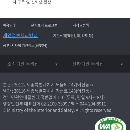
지 구축 및 신뢰성 향상
이용안내
문서보기 프로그램
저작권정책
개인정보처리방침
기관소개(직원검색, 약도 등)
정부·지자체 기관정보(정부24)
소속기관 누리집
산하기관 누리집
본관 : 30112 세종특별자치시 도움6로 42(어진동) /
별관 : 30116 세종특별자치시 가름로 143(어진동)
정부민원안내콜센터 국번없이
110
(무료, 평일 9시~18시)
행정안전부 대표전화
02-2100-3399
/ 팩스 044-204-8911
© Ministry of the Interior and Safety. All rights reserved.