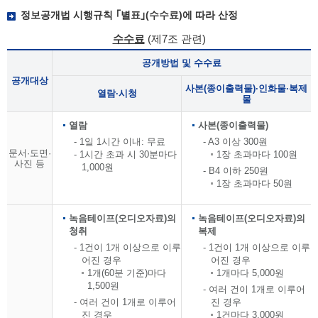
정보공개법 시행규칙 ｢별표｣(수수료)에 따라 산정
수수료
(제7조 관련)
공개방법 및 수수료
공개대상
사본(종이출력물)·인화물·복제
열람·시청
물
열람
사본(종이출력물)
- 1일 1시간 이내: 무료
- A3 이상 300원
문서·도면·
- 1시간 초과 시 30분마다
1장 초과마다 100원
사진 등
1,000원
- B4 이하 250원
1장 초과마다 50원
녹음테이프(오디오자료)의
녹음테이프(오디오자료)의
청취
복제
- 1건이 1개 이상으로 이루
- 1건이 1개 이상으로 이루
어진 경우
어진 경우
1개(60분 기준)마다
1개마다 5,000원
1,500원
- 여러 건이 1개로 이루어
- 여러 건이 1개로 이루어
진 경우
진 경우
1건마다 3,000원