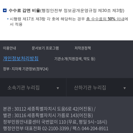
수수료 감면 비율
(행정안전부 정보공개운영규정 제30조 제3항)
시행령 제17조 제3항 각 호에 해당하는 경우
총 수수료의
50%
이내
에
서 적용
이용안내
문서보기 프로그램
저작권정책
개인정보처리방침
기관소개(직원검색, 약도 등)
정부·지자체 기관정보(정부24)
소속기관 누리집
산하기관 누리집
본관 : 30112 세종특별자치시 도움6로 42(어진동) /
별관 : 30116 세종특별자치시 가름로 143(어진동)
정부민원안내콜센터 국번없이
110
(무료, 평일 9시~18시)
행정안전부 대표전화
02-2100-3399
/ 팩스 044-204-8911