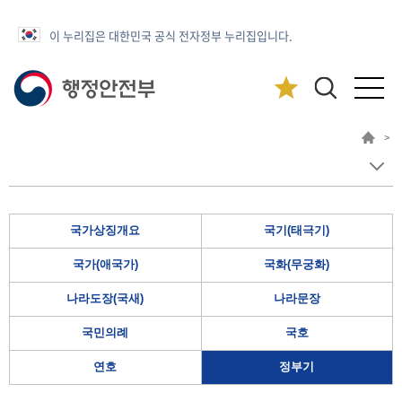
이 누리집은 대한민국 공식 전자정부 누리집입니다.
>
국가상징개요
국기(태극기)
국가(애국가)
국화(무궁화)
나라도장(국새)
나라문장
국민의례
국호
연호
정부기