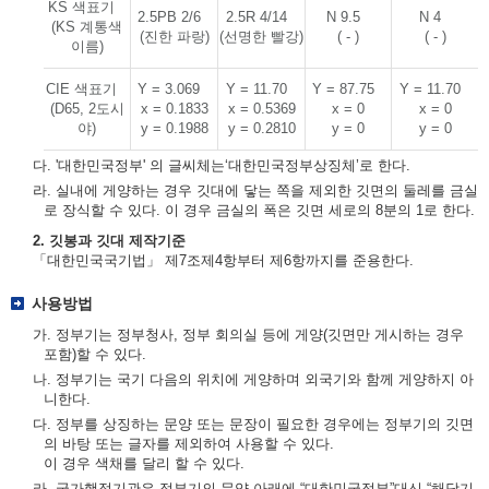
KS 색표기
2.5PB 2/6
2.5R 4/14
N 9.5
N 4
(KS 계통색
(진한 파랑)
(선명한 빨강)
( - )
( - )
이름)
CIE 색표기
Y = 3.069
Y = 11.70
Y = 87.75
Y = 11.70
(D65, 2도시
x = 0.1833
x = 0.5369
x = 0
x = 0
야)
y = 0.1988
y = 0.2810
y = 0
y = 0
다. '대한민국정부' 의 글씨체는‘대한민국정부상징체’로 한다.
라. 실내에 게양하는 경우 깃대에 닿는 쪽을 제외한 깃면의 둘레를 금실
로 장식할 수 있다. 이 경우 금실의 폭은 깃면 세로의 8분의 1로 한다.
2. 깃봉과 깃대 제작기준
「대한민국국기법」 제7조제4항부터 제6항까지를 준용한다.
사용방법
가. 정부기는 정부청사, 정부 회의실 등에 게양(깃면만 게시하는 경우
포함)할 수 있다.
나. 정부기는 국기 다음의 위치에 게양하며 외국기와 함께 게양하지 아
니한다.
다. 정부를 상징하는 문양 또는 문장이 필요한 경우에는 정부기의 깃면
의 바탕 또는 글자를 제외하여 사용할 수 있다.
이 경우 색채를 달리 할 수 있다.
라. 국가행정기관은 정부기의 문양 아래에 “대한민국정부”대신 “해당기