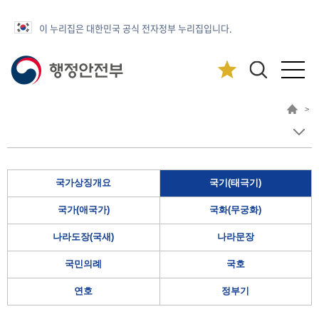
이 누리집은 대한민국 공식 전자정부 누리집입니다.
>
국가상징개요
국기(태극기)
국가(애국가)
국화(무궁화)
나라도장(국새)
나라문장
국민의례
국호
연호
정부기