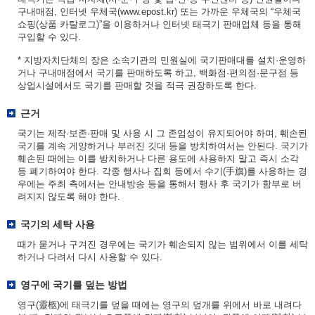
구내매점, 인터넷 우체국(www.epost.kr) 또는 가까운 우체국의 “우체국
쇼핑(상품 카탈로그)”을 이용하거나 인터넷 태극기 판매업체 등을 통해
구입할 수 있다.
* 지방자치단체의 장은 소속기관의 민원실에 국기판매대를 설치·운영하
거나 구내매점에서 국기를 판매하도록 하고, 백화점·편의점·문구점 등
상업시설에서도 국기를 판매할 것을 적극 권장하도록 한다.
근거
국기는 제작·보존·판매 및 사용 시 그 존엄성이 유지되어야 하며, 훼손된
국기를 계속 게양하거나 부러진 깃대 등을 방치하여서는 안된다. 국기가
훼손된 때에는 이를 방치하거나 다른 용도에 사용하지 말고 즉시 소각
등 폐기하여야 한다. 각종 행사나 집회 등에서 수기(手旗)를 사용하는 경
우에는 주최 측에서는 안내방송 등을 통해서 행사 후 국기가 함부로 버
려지지 않도록 해야 한다.
국기의 세탁 사용
때가 묻거나 구겨진 경우에는 국기가 훼손되지 않는 범위에서 이를 세탁
하거나 다려서 다시 사용할 수 있다.
영구에 국기를 덮는 방법
영구(靈柩)에 태극기를 덮을 때에는 영구의 덮개를 위에서 바로 내려다