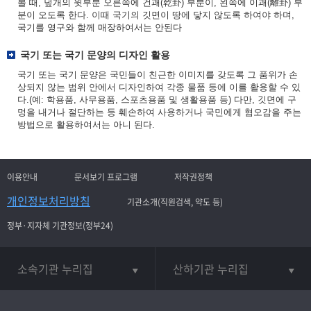
볼 때, 덮개의 윗부분 오른쪽에 건괘(乾卦) 부분이, 왼쪽에 이괘(離卦) 부
분이 오도록 한다. 이때 국기의 깃면이 땅에 닿지 않도록 하여야 하며,
국기를 영구와 함께 매장하여서는 안된다
국기 또는 국기 문양의 디자인 활용
국기 또는 국기 문양은 국민들이 친근한 이미지를 갖도록 그 품위가 손
상되지 않는 범위 안에서 디자인하여 각종 물품 등에 이를 활용할 수 있
다.(예: 학용품, 사무용품, 스포츠용품 및 생활용품 등) 다만, 깃면에 구
멍을 내거나 절단하는 등 훼손하여 사용하거나 국민에게 혐오감을 주는
방법으로 활용하여서는 아니 된다.
이용안내
문서보기 프로그램
저작권정책
개인정보처리방침
기관소개(직원검색, 약도 등)
정부·지자체 기관정보(정부24)
소속기관 누리집
산하기관 누리집