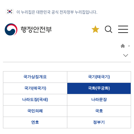
이 누리집은 대한민국 공식 전자정부 누리집입니다.
>
국가상징개요
국기(태극기)
국가(애국가)
국화(무궁화)
나라도장(국새)
나라문장
국민의례
국호
연호
정부기