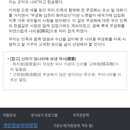
지는 군자의 나라”라고 칭송했다.
이처럼 오랜 세월 동안 우리 민족과 함께해 온 무궁화는 조선 말 개화기
를 거치면서 “무궁화 삼천리 화려강산”이란 노랫말이 애국가에 삽입된
이후 더욱 국민들의 사랑을 받아왔다. 이 같은 무궁화에 대한 우리 민족
의 한결같은 사랑은 일제 강점기에도 계속되었고, 광복 후에 무궁화를
자연스럽게 나라꽃[國花]으로 자리 잡게 하였다.
우리는 민족과 함께 영광과 수난을 같이해 온 나라꽃 무궁화를 더욱 사
랑하고 잘 가꾸어 고귀한 정신을 길이 선양해야 할 것이다.
[참고] 신라가 당나라에 보낸 국서(國書)
- 최치원(崔致遠)이 작성한 국서 가운데 신라를 ‘근화향(槿花鄕)’이
라 일컬음.
* 근화향(槿花鄕)은 무궁화가 많은 땅이라는 뜻으로, 우리나라를 이
르는 말임.
이용안내
문서보기 프로그램
저작권정책
개인정보처리방침
기관소개(직원검색, 약도 등)